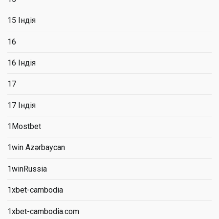
15 Індія
16
16 Індія
17
17 Індія
1Mostbet
1win Azərbaycan
1winRussia
1xbet-cambodia
1xbet-cambodia.com