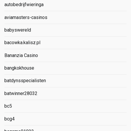
autobedrijfwieringa
aviamasters-casinos
babyswereld
bacowka.kalisz.pl
Bananzia Casino
bangkokhouse
batdynsspecialisten
batwinner28032
bc5
bcg4