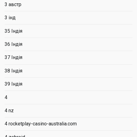
3 австр
3 інд
35 Індія
36 Індія
37 Індія
38 Індія
39 Індія
4
4 nz
4 rocketplay-casino-australia.com