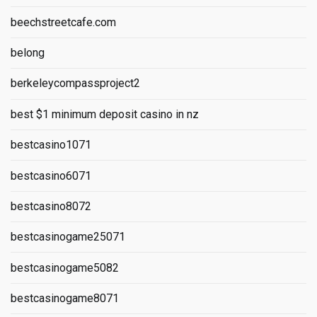
beechstreetcafe.com
belong
berkeleycompassproject2
best $1 minimum deposit casino in nz
bestcasino1071
bestcasino6071
bestcasino8072
bestcasinogame25071
bestcasinogame5082
bestcasinogame8071