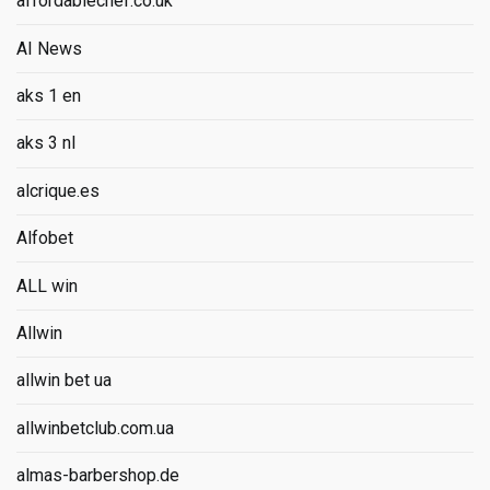
affordablechef.co.uk
AI News
aks 1 en
aks 3 nl
alcrique.es
Alfobet
ALL win
Allwin
allwin bet ua
allwinbetclub.com.ua
almas-barbershop.de