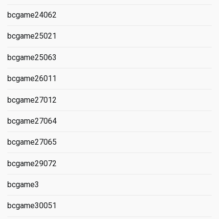
bcgame24062
bcgame25021
bcgame25063
bcgame26011
bcgame27012
bcgame27064
bcgame27065
bcgame29072
bcgame3
bcgame30051