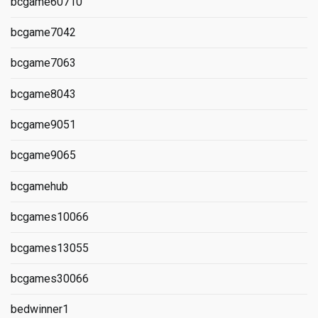
bcgame60710
bcgame7042
bcgame7063
bcgame8043
bcgame9051
bcgame9065
bcgamehub
bcgames10066
bcgames13055
bcgames30066
bedwinner1