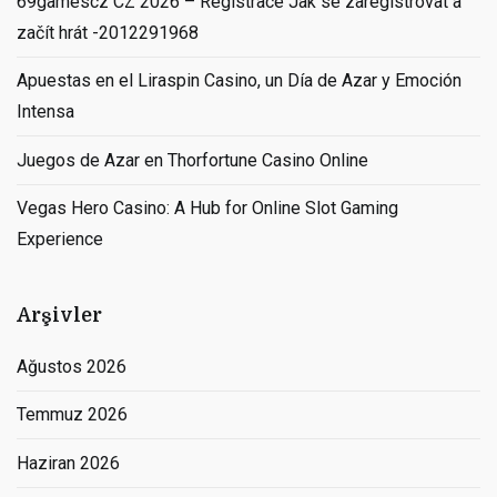
69gamescz CZ 2026 – Registrace Jak se zaregistrovat a
začít hrát -2012291968
Apuestas en el Liraspin Casino, un Día de Azar y Emoción
Intensa
Juegos de Azar en Thorfortune Casino Online
Vegas Hero Casino: A Hub for Online Slot Gaming
Experience
Arşivler
Ağustos 2026
Temmuz 2026
Haziran 2026