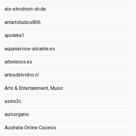
als-elmshorn-sh.de
antartstudios806
apoteka1
aquaservice-alicante.es
arbelecos.es
artesdelvidrio.cl
Arts & Entertainment, Music
asino3c
auroorganic
Australia Online Casinos