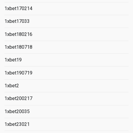
1xbet170214
1xbet17033
1xbet180216
1xbet180718
1xbet19
1xbet190719
1xbet2
1xbet200217
1xbet20035
1xbet23021