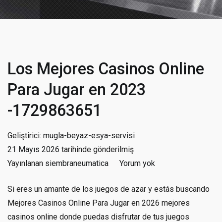
Los Mejores Casinos Online
Para Jugar en 2023
-1729863651
Geliştirici:
mugla-beyaz-esya-servisi
21 Mayıs 2026
tarihinde gönderilmiş
Los
Yayınlanan
siembraneumatica
Yorum yok
Mejores
Si eres un amante de los juegos de azar y estás buscando
Casinos
Mejores Casinos Online Para Jugar en 2026 mejores
Online
casinos online donde puedas disfrutar de tus juegos
Para