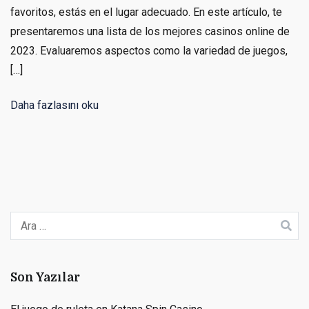
favoritos, estás en el lugar adecuado. En este artículo, te
Jugar
presentaremos una lista de los mejores casinos online de
en
2023. Evaluaremos aspectos como la variedad de juegos,
2023
[…]
-1729863651
Daha fazlasını oku
Arama:
Son Yazılar