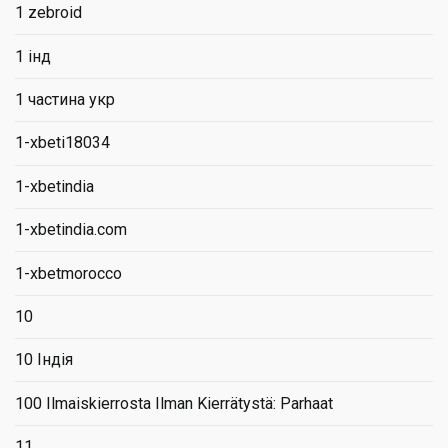
1 zebroid
1 інд
1 частина укр
1-xbeti18034
1-xbetindia
1-xbetindia.com
1-xbetmorocco
10
10 Індія
100 Ilmaiskierrosta Ilman Kierrätystä: Parhaat
11