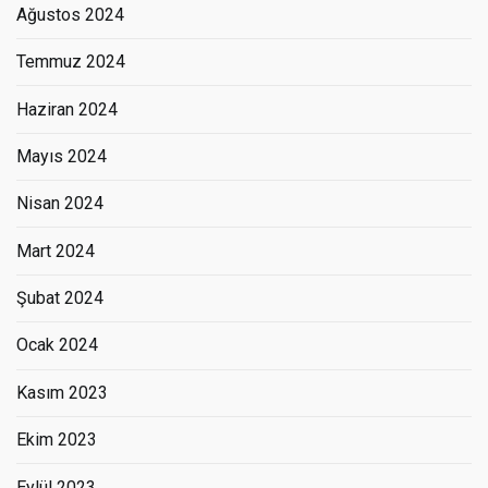
Ağustos 2024
Temmuz 2024
Haziran 2024
Mayıs 2024
Nisan 2024
Mart 2024
Şubat 2024
Ocak 2024
Kasım 2023
Ekim 2023
Eylül 2023