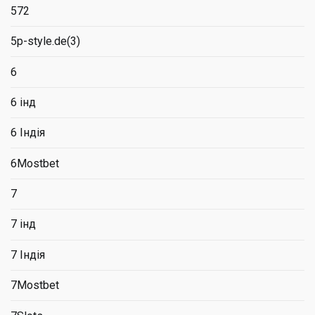
572
5p-style.de(3)
6
6 інд
6 Індія
6Mostbet
7
7 інд
7 Індія
7Mostbet