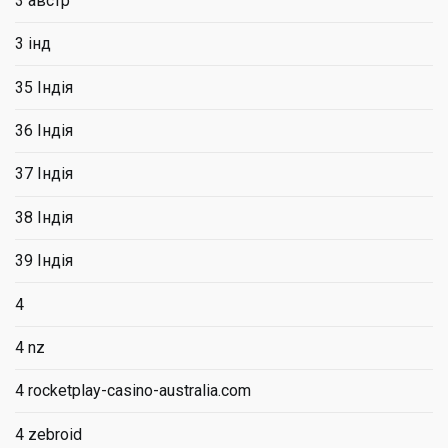
3 австр
3 інд
35 Індія
36 Індія
37 Індія
38 Індія
39 Індія
4
4 nz
4 rocketplay-casino-australia.com
4 zebroid