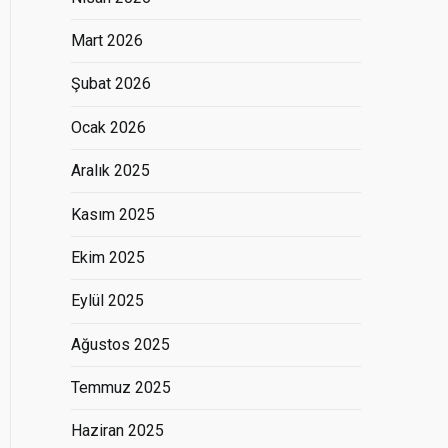
Mart 2026
Şubat 2026
Ocak 2026
Aralık 2025
Kasım 2025
Ekim 2025
Eylül 2025
Ağustos 2025
Temmuz 2025
Haziran 2025