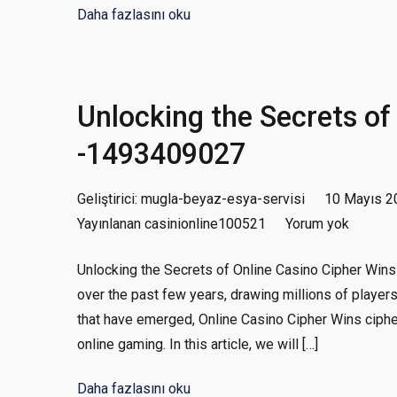
Daha fazlasını oku
Unlocking the Secrets of
-1493409027
Geliştirici:
mugla-beyaz-esya-servisi
10 Mayıs 2
Unlocki
Yayınlanan
casinionline100521
Yorum yok
the
Unlocking the Secrets of Online Casino Cipher Wins
Secrets
over the past few years, drawing millions of player
of
that have emerged, Online Casino Cipher Wins cipher
Online
online gaming. In this article, we will […]
Casino
Cipher
Daha fazlasını oku
Wins