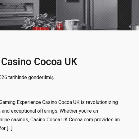
t Casino Cocoa UK
026
tarihinde gönderilmiş
nce
nce
Gaming Experience Casino Cocoa UK is revolutionizing
m and exceptional offerings. Whether you’re an
online casinos, Casino Cocoa UK Cocoa com provides an
or […]