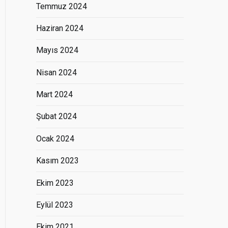
Temmuz 2024
Haziran 2024
Mayıs 2024
Nisan 2024
Mart 2024
Şubat 2024
Ocak 2024
Kasım 2023
Ekim 2023
Eylül 2023
Ekim 2021