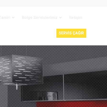
Tamiri
Bölge Servislerimiz
İletişim
edir her marka ve model buzdolabı, çamaşır makinesi, bulaşık
SERVİS ÇAĞIR
hizmet vermektedir.