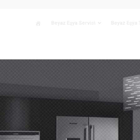
Beyaz Eşya Servisi
Beyaz Eşya 
2 31 20 – Aynı Gün Servis İmkanı
ya Serviyi sektöründe faaliyet gösteren firmamız 20 Yılı aşkın sür
makinesi, ankastre fırın serisi, kombi servisi, klimaservisi alanında 