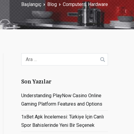
Başlangıç
Blog
Computers, Hardware
Arama:
Son Yazılar
Understanding PlayNow Casino Online
Gaming Platform Features and Options
1xBet Apk İncelemesi: Türkiye İçin Canlı
Spor Bahislerinde Yeni Bir Seçenek