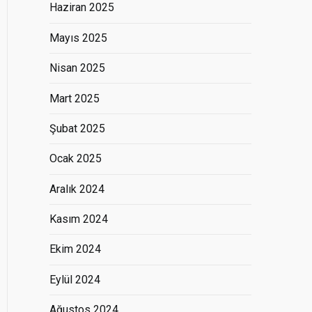
Haziran 2025
Mayıs 2025
Nisan 2025
Mart 2025
Şubat 2025
Ocak 2025
Aralık 2024
Kasım 2024
Ekim 2024
Eylül 2024
Ağustos 2024