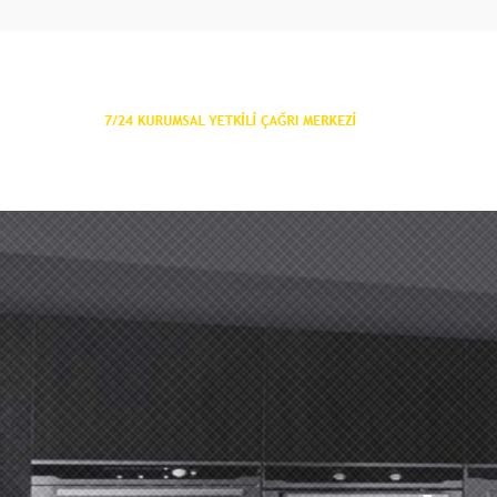
İçeriğe
geç
0252 69
Muğla Beyaz Eş
makinesi, buz 