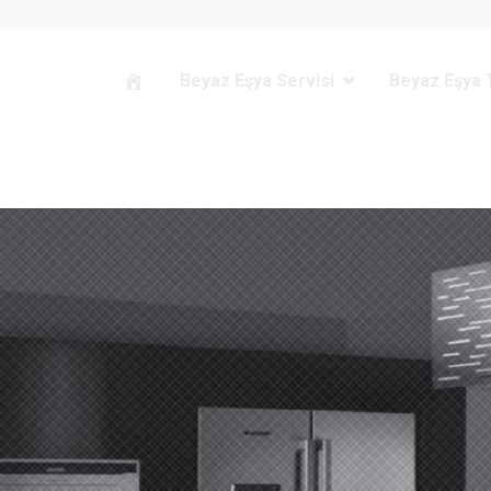
Beyaz Eşya Servisi
Beyaz Eşya 
2 31 20 – Aynı Gün Servis İmkanı
ya Serviyi sektöründe faaliyet gösteren firmamız 20 Yılı aşkın sür
makinesi, ankastre fırın serisi, kombi servisi, klimaservisi alanında 