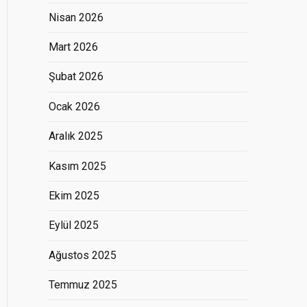
Nisan 2026
Mart 2026
Şubat 2026
Ocak 2026
Aralık 2025
Kasım 2025
Ekim 2025
Eylül 2025
Ağustos 2025
Temmuz 2025