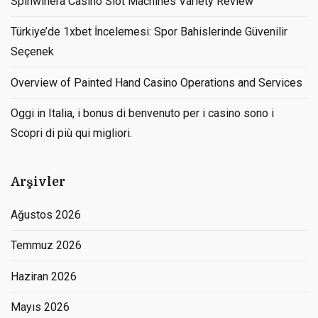
Spinwinera Casino Slot Machines Variety Review
Türkiye’de 1xbet İncelemesi: Spor Bahislerinde Güvenilir
Seçenek
Overview of Painted Hand Casino Operations and Services
Oggi in Italia, i bonus di benvenuto per i casino sono i
Scopri di più qui migliori.
Arşivler
Ağustos 2026
Temmuz 2026
Haziran 2026
Mayıs 2026