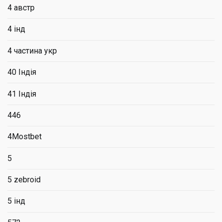
4 австр
4 інд
4 частина укр
40 Індія
41 Індія
446
4Mostbet
5
5 zebroid
5 інд