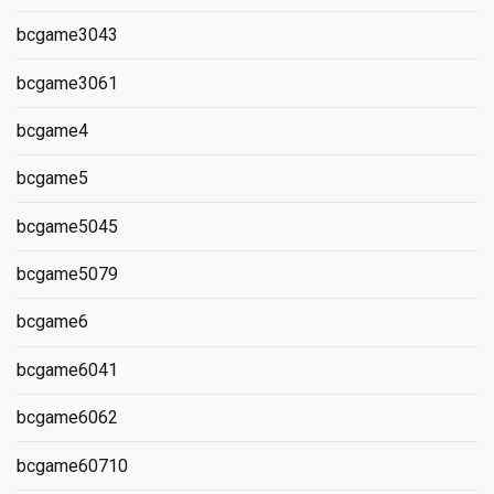
bcgame3043
bcgame3061
bcgame4
bcgame5
bcgame5045
bcgame5079
bcgame6
bcgame6041
bcgame6062
bcgame60710