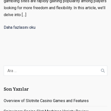
gambling sites are rapidly gaining popularity among players
the
looking for more freedom and flexibility. In this article, we’ll
UK
delve into […]
Daha fazlasını oku
Arama:
Son Yazılar
Overview of Slotnite Casino Games and Features