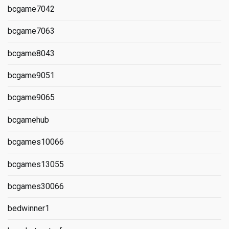
bcgame7042
bcgame7063
bcgame8043
bcgame9051
bcgame9065
bcgamehub
bcgames10066
bcgames13055
bcgames30066
bedwinner1