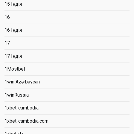
15 Індія
16
16 Індія
17
17 Індія
1Mostbet
1win Azərbaycan
1winRussia
1xbet-cambodia
1xbet-cambodia.com
1xbet-dz