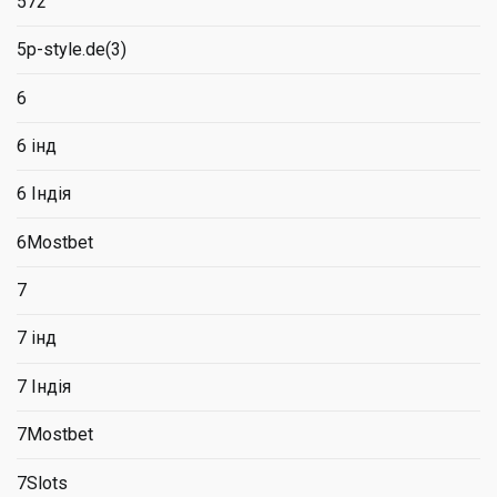
572
5p-style.de(3)
6
6 інд
6 Індія
6Mostbet
7
7 інд
7 Індія
7Mostbet
7Slots