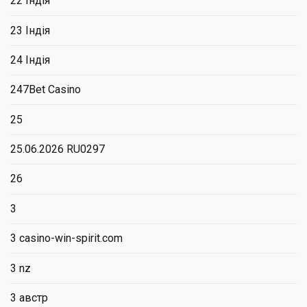
22 Індія
23 Індія
24 Індія
247Bet Casino
25
25.06.2026 RU0297
26
3
3 casino-win-spirit.com
3 nz
3 австр