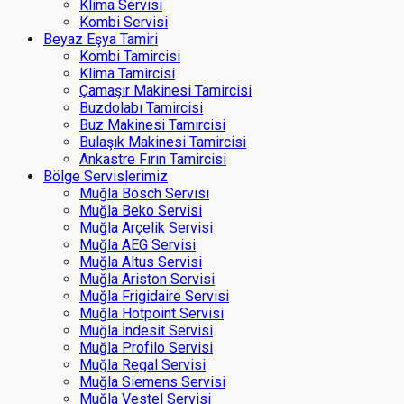
Klima Servisi
Kombi Servisi
Beyaz Eşya Tamiri
Kombi Tamircisi
Klima Tamircisi
Çamaşır Makinesi Tamircisi
Buzdolabı Tamircisi
Buz Makinesi Tamircisi
Bulaşık Makinesi Tamircisi
Ankastre Fırın Tamircisi
Bölge Servislerimiz
Muğla Bosch Servisi
Muğla Beko Servisi
Muğla Arçelik Servisi
Muğla AEG Servisi
Muğla Altus Servisi
Muğla Ariston Servisi
Muğla Frigidaire Servisi
Muğla Hotpoint Servisi
Muğla İndesit Servisi
Muğla Profilo Servisi
Muğla Regal Servisi
Muğla Siemens Servisi
Muğla Vestel Servisi