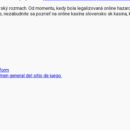
ský rozmach. Od momentu, kedy bola legalizovaná online hazardn
, nezabudnite sa pozrieť na online kasína slovensko sk kasina, k
tform
men general del sitio de juego.