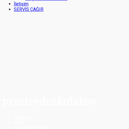
İletişim
SERVİS ÇAĞIR
prestredoskolakov
Başlangıç
Blog
prestredoskolakov