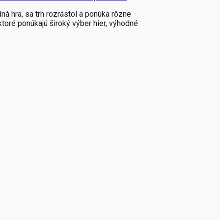
á hra, sa trh rozrástol a ponúka rôzne
toré ponúkajú široký výber hier, výhodné