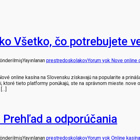
ko Všetko, čo potrebujete 
gönderilmiş
Yayınlanan
prestredoskolakov
Yorum yok
Nove online c
vé online kasína na Slovensku získavajú na popularite a prináš
i, ktoré tieto platformy ponúkajú, ste na správnom mieste. nove o
 […]
u Prehľad a odporúčania
gönderilmiş
Yayınlanan
prestredoskolakov
Yorum yok
Online kasína