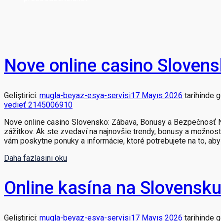
Nove online casino Slovens
Geliştirici:
mugla-beyaz-esya-servisi
17 Mayıs 2026
tarihinde 
vedieť 2145006910
Nove online casino Slovensko: Zábava, Bonusy a Bezpečnosť No
zážitkov. Ak ste zvedaví na najnovšie trendy, bonusy a možnost
vám poskytne ponuky a informácie, ktoré potrebujete na to, aby
Daha fazlasını oku
Online kasína na Slovensk
Geliştirici:
mugla-beyaz-esya-servisi
17 Mayıs 2026
tarihinde 