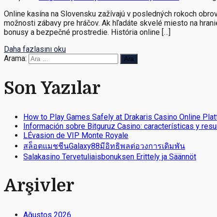
Online kasína na Slovensku zažívajú v posledných rokoch obrov
možnosti zábavy pre hráčov. Ak hľadáte skvelé miesto na hranie
bonusy a bezpečné prostredie. História online […]
Daha fazlasını oku
Arama:
Son Yazılar
How to Play Games Safely at Drakaris Casino Online Pla
Información sobre Bitguruz Casino: características y resu
LÉvasion de VIP Monte Royale
สล็อตแมชชีนGalaxy88มีอิทธิพลต่อวงการเดิมพัน
Salakasino Tervetuliaisbonuksen Erittely ja Säännöt
Arşivler
Ağustos 2026