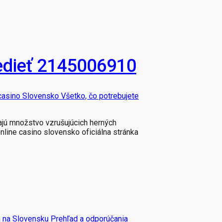
vedieť 2145006910
asino Slovensko Všetko, čo potrebujete
ajú množstvo vzrušujúcich herných
nline casino slovensko oficiálna stránka
 na Slovensku Prehľad a odporúčania