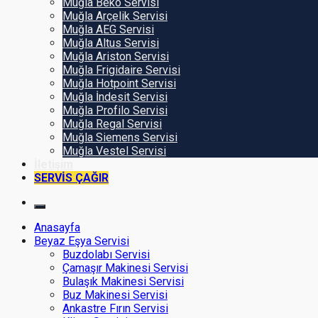
Muğla Beko Servisi
Muğla Arçelik Servisi
Muğla AEG Servisi
Muğla Altus Servisi
Muğla Ariston Servisi
Muğla Frigidaire Servisi
Muğla Hotpoint Servisi
Muğla İndesit Servisi
Muğla Profilo Servisi
Muğla Regal Servisi
Muğla Siemens Servisi
Muğla Vestel Servisi
İletişim
SERVİS ÇAĞIR
Anasayfa
Beyaz Eşya Servisi
Buzdolabı Servisi
Çamaşır Makinesi Servisi
Bulaşık Makinesi Servisi
Buz Makinesi Servisi
Ankastre Fırın Servisi